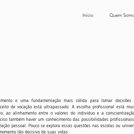
Início
Quem Somo
imento e uma fundamentação mais sólida para tomar decisões s
ceito de vocação está ultrapassado. A escolha profissional está mu
 ao alinhamento entre o valores do indivíduo e a conscientização
reciso também haver um conhecimento das possibilidades profissionais
zação pessoal. Pouco se explora essas questões nas escol
as ou unive
momento tão decisivo de suas vidas.