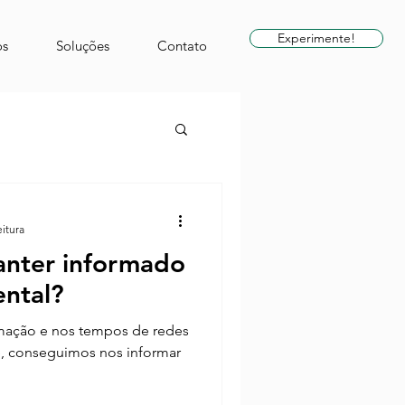
Experimente!
s
Soluções
Contato
eitura
anter informado
ntal?
rmação e nos tempos de redes
e, conseguimos nos informar